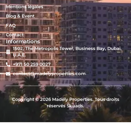
Mentions légales
Blog & Event
FAQ
Contact
Informations
1502, The Metropolis Tower, Business Bay, Dubai,
U.A.E.
+971 50 259 0027
contact@madelyproperties.com
Copyright © 2026 Madely Properties. Tous droits
réservés Skuads.