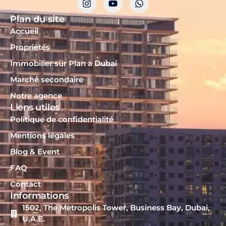
Plan du site
Accueil
Propriétés
Immobilier sur Plan à Dubai
Marché secondaire
Notre agence
Liens utiles
Politique de confidentialité
Mentions légales
Blog & Event
FAQ
Contact
Informations
1502, The Metropolis Tower, Business Bay, Dubai,
U.A.E.