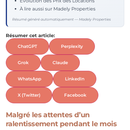
Évolution des Prix des Locations
À lire aussi sur Madely Properties
Résumé généré automatiquement — Madely Properties
Résumer cet article:
ChatGPT
Perplexity
Grok
Claude
WhatsApp
LinkedIn
X (Twitter)
Facebook
Malgré les attentes d’un
ralentissement pendant le mois