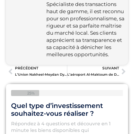
Spécialiste des transactions
haut de gamme, il est reconnu
pour son professionnalisme, sa
rigueur et sa parfaite maîtrise
du marché local. Ses clients
apprécient sa transparence et
sa capacité à dénicher les
meilleures opportunités.
PRÉCÉDENT
SUIVANT
L’Union Nakheel-Meydan Dynamise Dubai Holding : Une Fusion Stratégique pour le Rayonnement Mondial de Dubaï
L’aéroport Al-Maktoum de Dubaï : Un Géant en Devenir
25%
Quel type d’investissement
souhaitez-vous réaliser ?
Répondez à 4 questions et découvre en 1
minute les biens disponibles qui