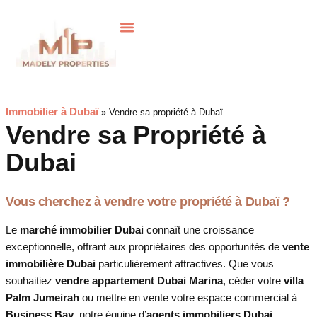
Achat sur plan
Gestion locative
Immobilier à Dubaï
»
Vendre sa propriété à Dubaï
Vendre sa Propriété à
Dubai
Vous cherchez à vendre votre propriété à Dubaï ?
Le
marché immobilier Dubai
connaît une croissance
exceptionnelle, offrant aux propriétaires des opportunités de
vente
immobilière Dubai
particulièrement attractives. Que vous
souhaitiez
vendre appartement Dubai Marina
, céder votre
villa
Palm Jumeirah
ou mettre en vente votre espace commercial à
Business Bay
, notre équipe d’
agents immobiliers Dubai