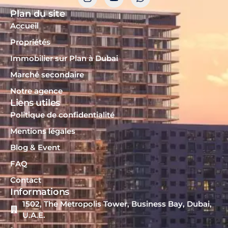
Plan du site
Accueil
Propriétés
Immobilier sur Plan à Dubai
Marché secondaire
Notre agence
Liens utiles
Politique de confidentialité
Mentions légales
Blog & Event
FAQ
Contact
Informations
1502, The Metropolis Tower, Business Bay, Dubai,
U.A.E.