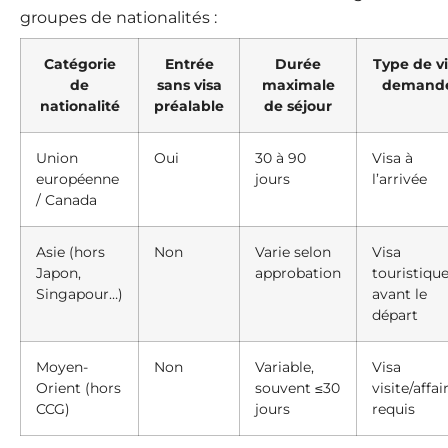
groupes de nationalités :
Catégorie
Entrée
Durée
Type de v
de
sans visa
maximale
demand
nationalité
préalable
de séjour
Union
Oui
30 à 90
Visa à
européenne
jours
l’arrivée
/ Canada
Asie (hors
Non
Varie selon
Visa
Japon,
approbation
touristiqu
Singapour…)
avant le
départ
Moyen-
Non
Variable,
Visa
Orient (hors
souvent ≤30
visite/affai
CCG)
jours
requis