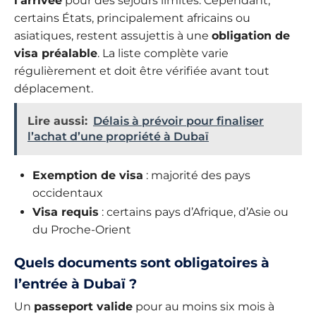
l’arrivée
pour des séjours limités. Cependant,
certains États, principalement africains ou
asiatiques, restent assujettis à une
obligation de
visa préalable
. La liste complète varie
régulièrement et doit être vérifiée avant tout
déplacement.
Lire aussi:
Délais à prévoir pour finaliser
l’achat d’une propriété à Dubaï
Exemption de visa
: majorité des pays
occidentaux
Visa requis
: certains pays d’Afrique, d’Asie ou
du Proche-Orient
Quels documents sont obligatoires à
l’entrée à Dubaï ?
Un
passeport valide
pour au moins six mois à