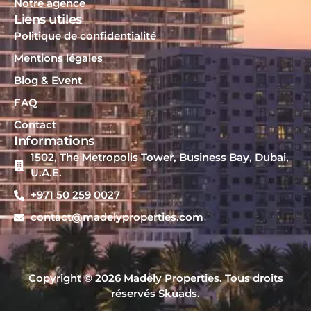
Notre agence
Liens utiles
Politique de confidentialité
Mentions légales
Blog & Event
FAQ
Contact
Informations
1502, The Metropolis Tower, Business Bay, Dubai,
U.A.E.
+971 50 259 0027
contact@madelyproperties.com
Copyright © 2026 Madely Properties. Tous droits
réservés Skuads.