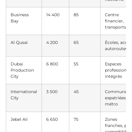
Business
14 400
85
Centre
Bay
financier,
transports
Al Qusai
4 200
65
Écoles, accès
autoroutes
Dubai
6 800
55
Espaces
Production
professionne
City
intégrés
International
3 500
45
Communaut
City
expatriées,
métro
Jebel Ali
6 650
75
Zones
franches, prix
compétitifs