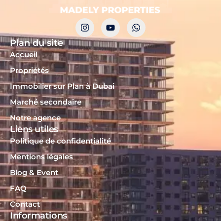
Plan du site
Accueil
Propriétés
Immobilier sur Plan à Dubai
Marché secondaire
Notre agence
Liens utiles
Politique de confidentialité
Mentions légales
Blog & Event
FAQ
Contact
Informations