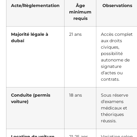
Acte/Règlementation
Âge
Observations
minimum
requis
Majorité légale à
21 ans
Accès complet
dubaï
aux droits
civiques,
possibilité
autonome de
signature
d’actes ou
contrats.
Conduite (permis
18 ans
Sous réserve
voiture)
d’examens
médicaux et
théoriques
réussis.
Location de voiture
21-25 ans
Variation selon