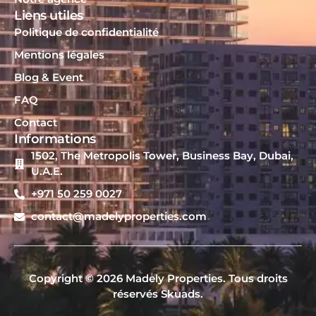
Liens utiles
Politique de confidentialité
Mentions légales
Blog & Event
FAQ
Contact
Informations
1502, The Metropolis Tower, Business Bay, Dubai,
U.A.E.
+971 50 259 0027
contact@madelyproperties.com
Copyright © 2026 Madely Properties. Tous droits
réservés Skuads.